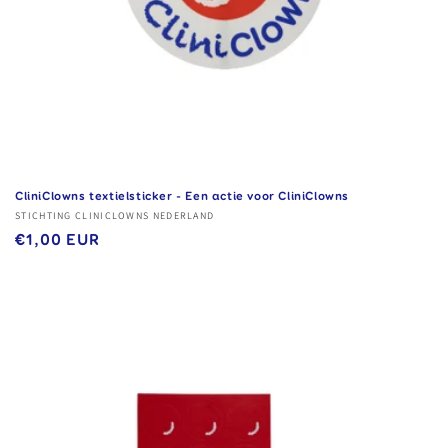
CliniClowns textielsticker - Een actie voor CliniClowns
Verkoper:
STICHTING CLINICLOWNS NEDERLAND
Normale
€1,00 EUR
prijs