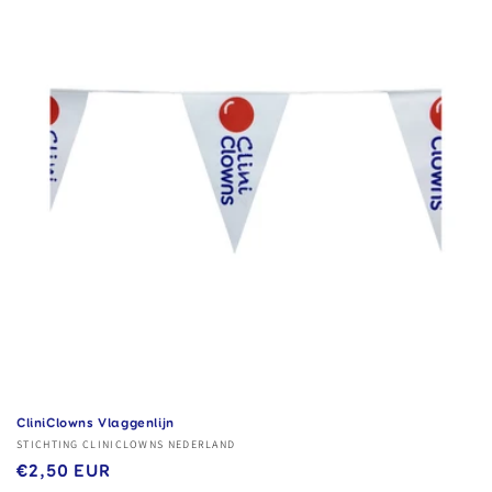
CliniClowns Vlaggenlijn
Verkoper:
STICHTING CLINICLOWNS NEDERLAND
Normale
€2,50 EUR