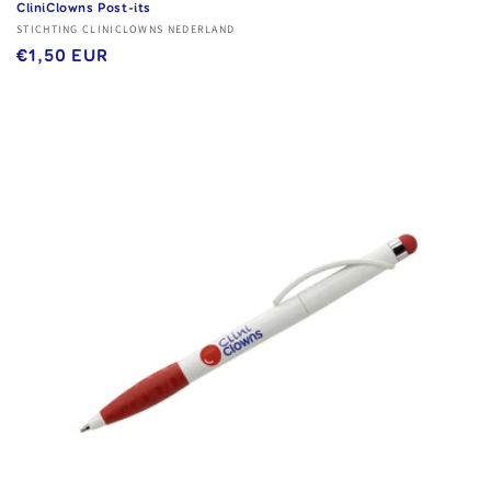
CliniClowns Post-its
Verkoper:
STICHTING CLINICLOWNS NEDERLAND
Normale
€1,50 EUR
prijs