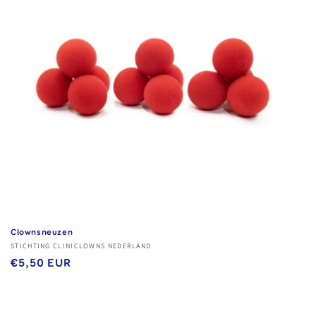
i
e
:
Clownsneuzen
Verkoper:
STICHTING CLINICLOWNS NEDERLAND
Normale
€5,50 EUR
prijs