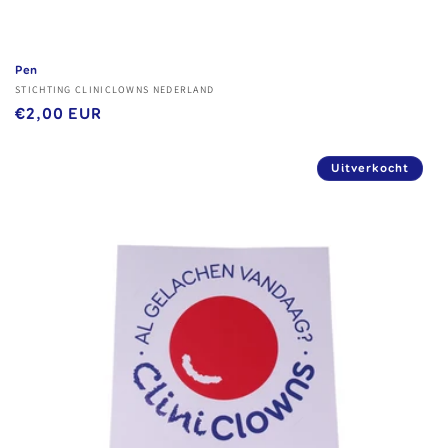
Pen
Verkoper:
STICHTING CLINICLOWNS NEDERLAND
Normale
€2,00 EUR
prijs
Uitverkocht