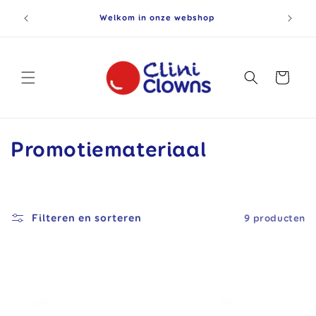
Meteen
rkdag
naar de
Welkom in onze webshop
content
Winkelwagen
C
Promotiemateriaal
o
l
Filteren en sorteren
9 producten
l
e
c
t