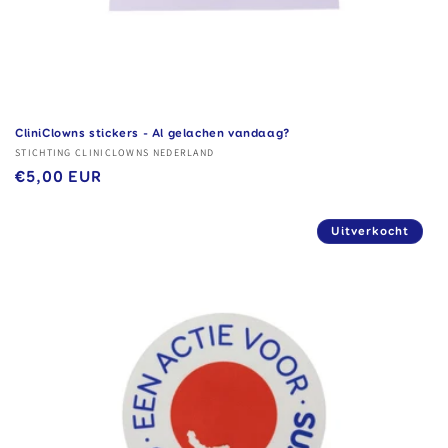
CliniClowns stickers - Al gelachen vandaag?
Verkoper:
STICHTING CLINICLOWNS NEDERLAND
Normale
€5,00 EUR
prijs
Uitverkocht